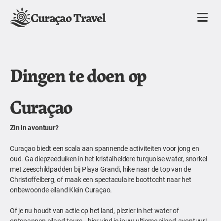
Curaçao Travel
Dingen te doen op
Curaçao
Zin in avontuur?
Curaçao biedt een scala aan spannende activiteiten voor jong en
oud. Ga diepzeeduiken in het kristalheldere turquoise water, snorkel
met zeeschildpadden bij Playa Grandi, hike naar de top van de
Christoffelberg, of maak een spectaculaire boottocht naar het
onbewoonde eiland Klein Curaçao.
Of je nu houdt van actie op het land, plezier in het water of
ontspannen eiland-tours—hier vind je jouw ultieme eiland-avontuur!