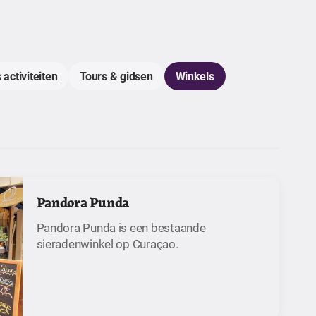
 activiteiten
Tours & gidsen
Winkels
Pandora Punda
Pandora Punda is een bestaande
sieradenwinkel op Curaçao.