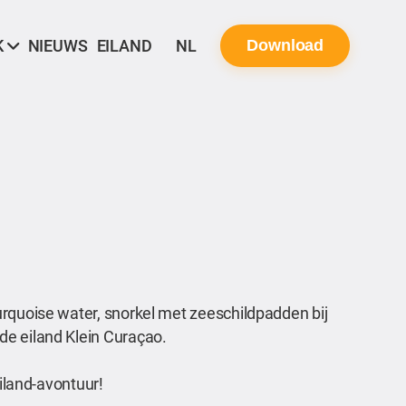
K
NIEUWS
EILAND
NL
Download
urquoise water, snorkel met zeeschildpadden bij
de eiland Klein Curaçao.
eiland-avontuur!