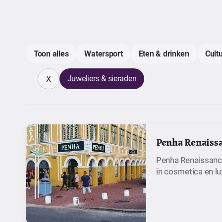
Toon alles
Watersport
Eten & drinken
Cult
Juweliers & sieraden
X
Penha Renaiss
Penha Renaissance
in cosmetica en lu