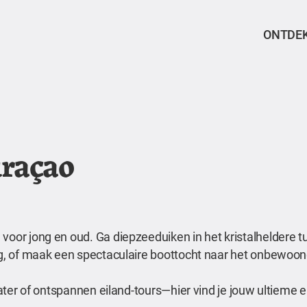
ONTDE
uraçao
voor jong en oud. Ga diepzeeduiken in het kristalheldere t
erg, of maak een spectaculaire boottocht naar het onbewoon
 water of ontspannen eiland-tours—hier vind je jouw ultieme 