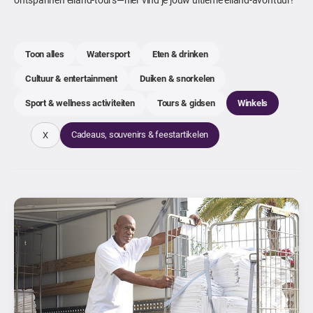
Toon alles
Watersport
Eten & drinken
Cultuur & entertainment
Duiken & snorkelen
Sport & wellness activiteiten
Tours & gidsen
Winkels
Cadeaus, souvenirs & feestartikelen
X