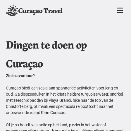
Curaçao Travel
Dingen te doen op
Curaçao
Zin in avontuur?
Curaçao biedt een scala aan spannende activiteiten voor jong en
oud. Ga diepzeeduiken in het kristalheldere turquoise water, snorkel
met zeeschildpadden bij Playa Grandi, hike naar de top van de
Christoffelberg, of maak een spectaculaire boottocht naar het
onbewoonde eiland Klein Curaçao.
Of je nu houdt van actie op het land, plezier in het water of
ontspannen eiland-tours—hier vind je jouw ultieme eiland-avontuur!