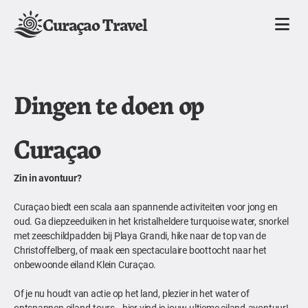
Curaçao Travel
Dingen te doen op
Curaçao
Zin in avontuur?
Curaçao biedt een scala aan spannende activiteiten voor jong en
oud. Ga diepzeeduiken in het kristalheldere turquoise water, snorkel
met zeeschildpadden bij Playa Grandi, hike naar de top van de
Christoffelberg, of maak een spectaculaire boottocht naar het
onbewoonde eiland Klein Curaçao.
Of je nu houdt van actie op het land, plezier in het water of
ontspannen eiland-tours—hier vind je jouw ultieme eiland-avontuur!