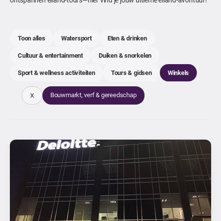
Toon alles
Watersport
Eten & drinken
Cultuur & entertainment
Duiken & snorkelen
Sport & wellness activiteiten
Tours & gidsen
Winkels
Bouwmarkt, verf & gereedschap
X