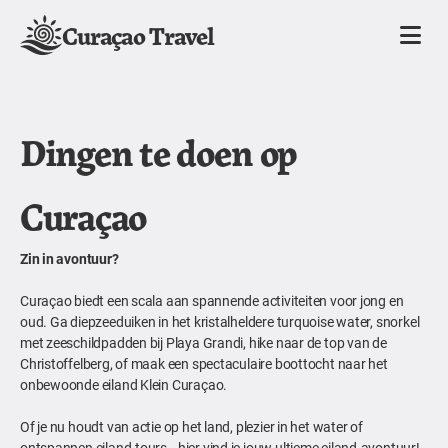
Curaçao Travel
Dingen te doen op
Curaçao
Zin in avontuur?
Curaçao biedt een scala aan spannende activiteiten voor jong en
oud. Ga diepzeeduiken in het kristalheldere turquoise water, snorkel
met zeeschildpadden bij Playa Grandi, hike naar de top van de
Christoffelberg, of maak een spectaculaire boottocht naar het
onbewoonde eiland Klein Curaçao.
Of je nu houdt van actie op het land, plezier in het water of
ontspannen eiland-tours—hier vind je jouw ultieme eiland-avontuur!