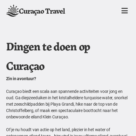
Curaçao Travel
Dingen te doen op
Curaçao
Zin in avontuur?
Curaçao biedt een scala aan spannende activiteiten voor jong en
oud. Ga diepzeeduiken in het kristalheldere turquoise water, snorkel
met zeeschildpadden bij Playa Grandi, hike naar de top van de
Christoffelberg, of maak een spectaculaire boottocht naar het
onbewoonde eiland Klein Curaçao.
Of je nu houdt van actie op het land, plezier in het water of
ontspannen eiland-tours—hier vind je jouw ultieme eiland-avontuur!