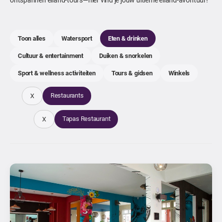
Toon alles
Watersport
Eten & drinken
Cultuur & entertainment
Duiken & snorkelen
Sport & wellness activiteiten
Tours & gidsen
Winkels
Restaurants
X
Tapas Restaurant
X