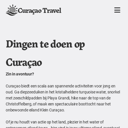
Curaçao Travel
Dingen te doen op
Curaçao
Zin in avontuur?
Curaçao biedt een scala aan spannende activiteiten voor jong en
oud. Ga diepzeeduiken in het kristalheldere turquoise water, snorkel
met zeeschildpadden bij Playa Grandi, hike naar de top van de
Christoffelberg, of maak een spectaculaire boottocht naar het
onbewoonde eiland Klein Curaçao.
Of je nu houdt van actie op het land, plezier in het water of
ontspannen eiland-tours—hier vind je jouw ultieme eiland-avontuur!