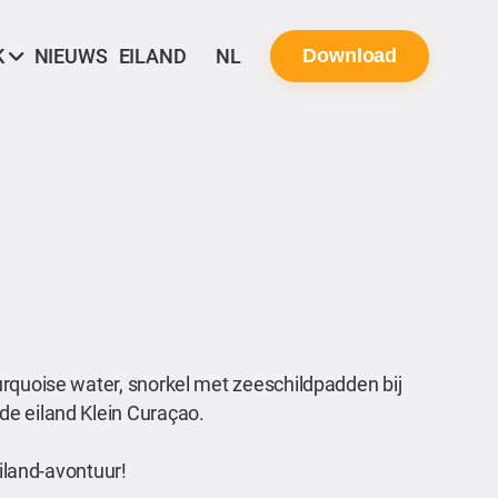
K
NIEUWS
EILAND
NL
Download
urquoise water, snorkel met zeeschildpadden bij
de eiland Klein Curaçao.
eiland-avontuur!