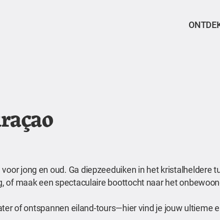
ONTDE
uraçao
voor jong en oud. Ga diepzeeduiken in het kristalheldere t
erg, of maak een spectaculaire boottocht naar het onbewoon
 water of ontspannen eiland-tours—hier vind je jouw ultieme 