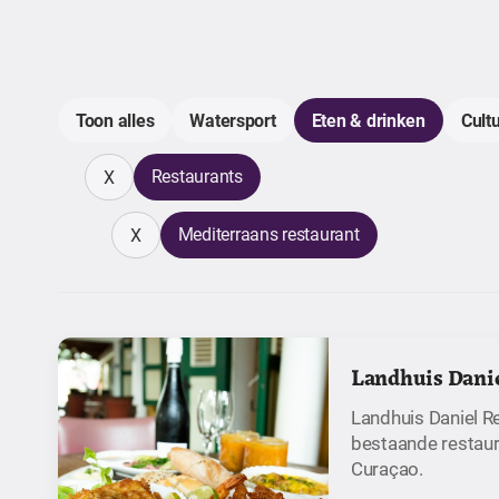
Toon alles
Watersport
Eten & drinken
Cult
Restaurants
X
Mediterraans restaurant
X
Landhuis Danie
Landhuis Daniel Re
bestaande restaur
Curaçao.