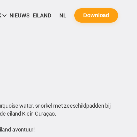
K
NIEUWS
EILAND
NL
Download
urquoise water, snorkel met zeeschildpadden bij
de eiland Klein Curaçao.
eiland-avontuur!