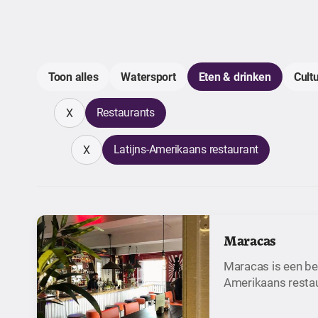
Toon alles
Watersport
Eten & drinken
Cult
Restaurants
X
Latijns-Amerikaans restaurant
X
Maracas
Maracas is een be
Amerikaans resta