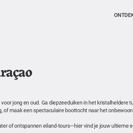
ONTDE
uraçao
voor jong en oud. Ga diepzeeduiken in het kristalheldere t
erg, of maak een spectaculaire boottocht naar het onbewoon
 water of ontspannen eiland-tours—hier vind je jouw ultieme 