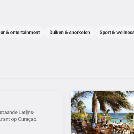
uur & entertainment
Duiken & snorkelen
Sport & wellness
staande Latijns-
urant op Curaçao.