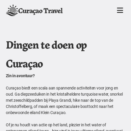
Curaçao Travel
Dingen te doen op
Curaçao
Zin in avontuur?
Curaçao biedt een scala aan spannende activiteiten voor jong en
oud. Ga diepzeeduiken in het kristalheldere turquoise water, snorkel
met zeeschildpadden bij Playa Grandi, hike naar de top van de
Christoffelberg, of maak een spectaculaire boottocht naar het
onbewoonde eiland Klein Curaçao.
Of je nu houdt van actie op het land, plezier in het water of
ontspannen eiland-tours—hier vind je jouw ultieme eiland-avontuur!