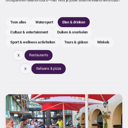
Toon alles
Watersport
Eten & drinken
Cultuur & entertainment
Duiken & snorkelen
Sport & wellness activiteiten
Tours & gidsen
Winkels
Restaurants
X
Italiaans & pizza
X