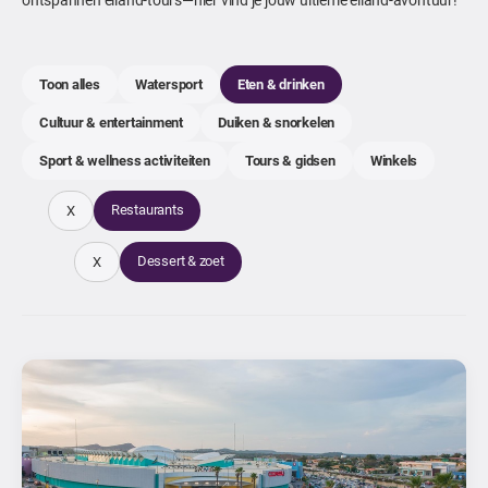
Toon alles
Watersport
Eten & drinken
Cultuur & entertainment
Duiken & snorkelen
Sport & wellness activiteiten
Tours & gidsen
Winkels
Restaurants
X
Dessert & zoet
X