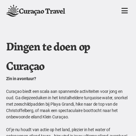
Curaçao Travel
Dingen te doen op
Curaçao
Zin in avontuur?
Curaçao biedt een scala aan spannende activiteiten voor jong en
oud. Ga diepzeeduiken in het kristalheldere turquoise water, snorkel
met zeeschildpadden bij Playa Grandi, hike naar de top van de
Christoffelberg, of maak een spectaculaire boottocht naar het
onbewoonde eiland Klein Curaçao.
Of je nu houdt van actie op het land, plezier in het water of
ontspannen eiland-tours—hier vind je jouw ultieme eiland-avontuur!