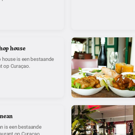
Chop house
p house is een bestaande
nt op Curaçao.
anean
n is een bestaande
aurant op Curaçao.