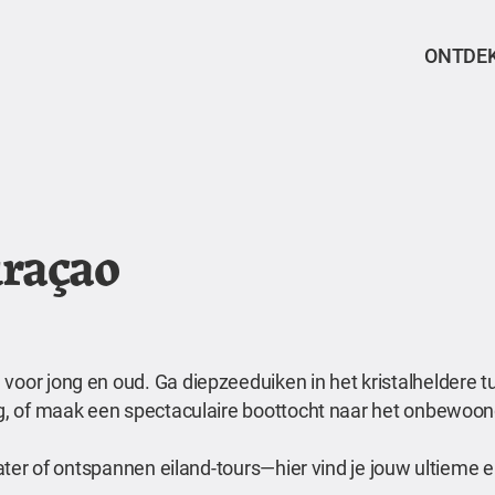
ONTDE
uraçao
voor jong en oud. Ga diepzeeduiken in het kristalheldere t
erg, of maak een spectaculaire boottocht naar het onbewoon
 water of ontspannen eiland-tours—hier vind je jouw ultieme 