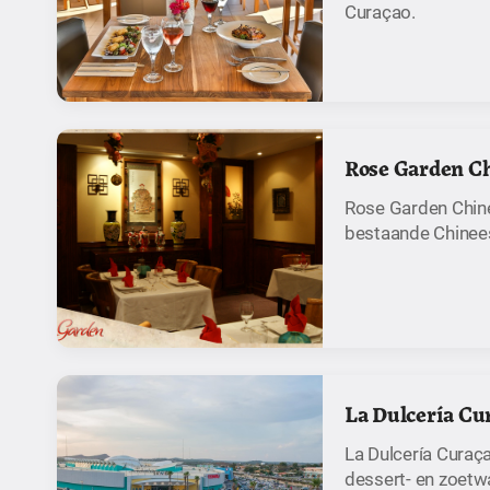
Curaçao.
Rose Garden Ch
Rose Garden Chine
bestaande Chinees
La Dulcería Cu
La Dulcería Curaç
dessert- en zoetw