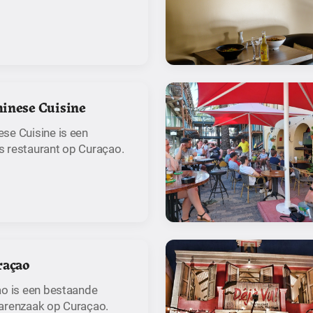
inese Cuisine
se Cuisine is een
 restaurant op Curaçao.
raçao
ao is een bestaande
arenzaak op Curaçao.