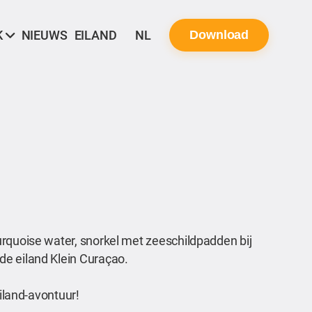
K
NIEUWS
EILAND
NL
Download
urquoise water, snorkel met zeeschildpadden bij
de eiland Klein Curaçao.
eiland-avontuur!