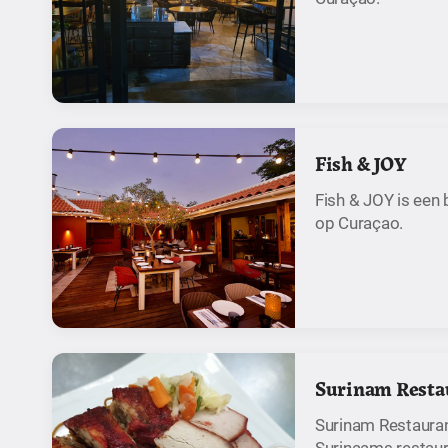
Fish & JOY
Fish & JOY is een
op Curaçao.
Surinam Resta
Surinam Restauran
Surinaams restaur