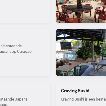
een bestaande
taurant op Curaçao.
Craving Sushi
estaande Japans
Craving Sushi is een best
açao.