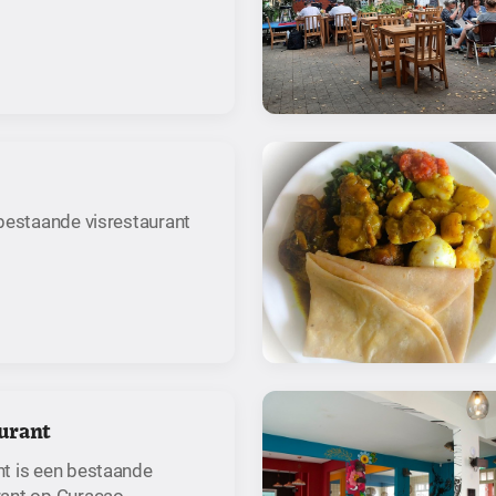
 bestaande visrestaurant
urant
t is een bestaande
ant op Curaçao.