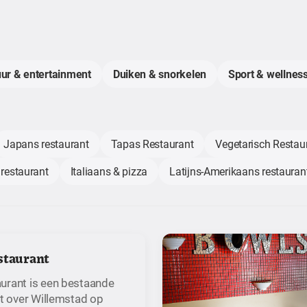
uur & entertainment
Duiken & snorkelen
Sport & wellness
Japans restaurant
Tapas Restaurant
Vegetarisch Restau
 restaurant
Italiaans & pizza
Latijns-Amerikaans restauran
staurant
urant is een bestaande
ht over Willemstad op