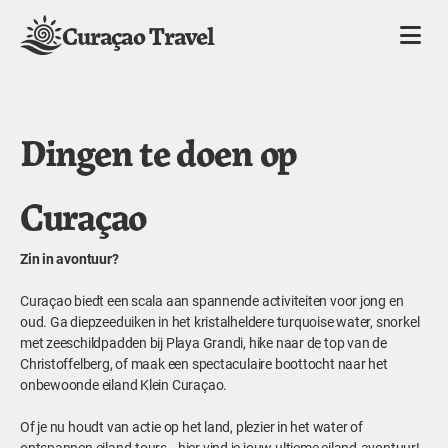
Curaçao Travel
Dingen te doen op
Curaçao
Zin in avontuur?
Curaçao biedt een scala aan spannende activiteiten voor jong en
oud. Ga diepzeeduiken in het kristalheldere turquoise water, snorkel
met zeeschildpadden bij Playa Grandi, hike naar de top van de
Christoffelberg, of maak een spectaculaire boottocht naar het
onbewoonde eiland Klein Curaçao.
Of je nu houdt van actie op het land, plezier in het water of
ontspannen eiland-tours—hier vind je jouw ultieme eiland-avontuur!