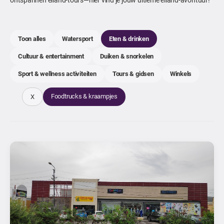
Toon alles
Watersport
Eten & drinken
Cultuur & entertainment
Duiken & snorkelen
Sport & wellness activiteiten
Tours & gidsen
Winkels
Foodtrucks & kraampjes
X