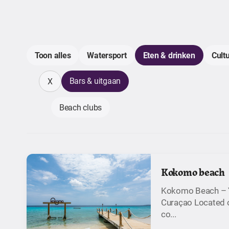
Toon alles
Watersport
Eten & drinken
Cult
Bars & uitgaan
X
Beach clubs
Kokomo beach
Kokomo Beach – Y
Curaçao Located o
co...