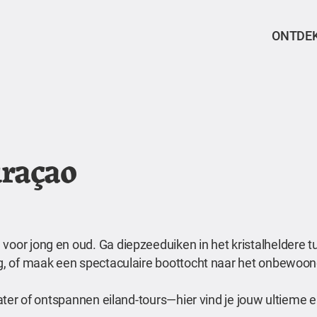
ONTDE
uraçao
voor jong en oud. Ga diepzeeduiken in het kristalheldere t
erg, of maak een spectaculaire boottocht naar het onbewoon
 water of ontspannen eiland-tours—hier vind je jouw ultieme 