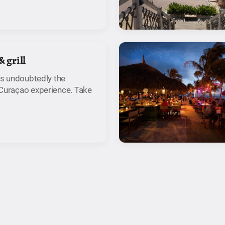
& grill
 is undoubtedly the
 Curaçao experience. Take