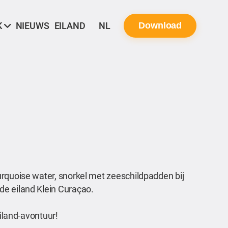
K
NIEUWS
EILAND
NL
Download
urquoise water, snorkel met zeeschildpadden bij
de eiland Klein Curaçao.
eiland-avontuur!