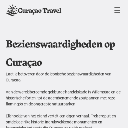
Curaçao Travel
Bezienswaardigheden op
Curaçao
Laat je betoveren door de iconische bezienswaardigheden van
Curaçao.
Van de wereldberoemde gekleurde handelskade in Willemstad en de
historische forten, tot de adembenemende zoutpannen met roze
flamingo's en de ongerepte natuurparken.
Elk hoekje van het eiland vertelt een eigen verhaal. Trek eropuit en
ontdek de rijke historie, indrukwekkende monumenten en
fotogenieke hotspots die Curaçao zo uniek maken!