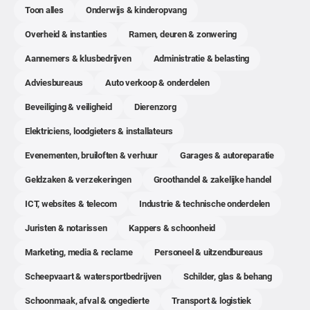
Toon alles
Onderwijs & kinderopvang
Overheid & instanties
Ramen, deuren & zonwering
Aannemers & klusbedrijven
Administratie & belasting
Adviesbureaus
Auto verkoop & onderdelen
Beveiliging & veiligheid
Dierenzorg
Elektriciens, loodgieters & installateurs
Evenementen, bruiloften & verhuur
Garages & autoreparatie
Geldzaken & verzekeringen
Groothandel & zakelijke handel
ICT, websites & telecom
Industrie & technische onderdelen
Juristen & notarissen
Kappers & schoonheid
Marketing, media & reclame
Personeel & uitzendbureaus
Scheepvaart & watersportbedrijven
Schilder, glas & behang
Schoonmaak, afval & ongedierte
Transport & logistiek