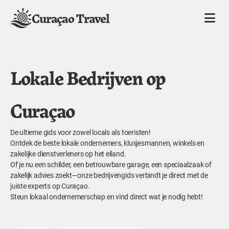
Curaçao Travel
Lokale Bedrijven op
Curaçao
De ultieme gids voor zowel locals als toeristen!
Ontdek de beste lokale ondernemers, klusjesmannen, winkels en
zakelijke dienstverleners op het eiland.
Of je nu een schilder, een betrouwbare garage, een speciaalzaak of
zakelijk advies zoekt—onze bedrijvengids verbindt je direct met de
juiste experts op Curaçao.
Steun lokaal ondernemerschap en vind direct wat je nodig hebt!