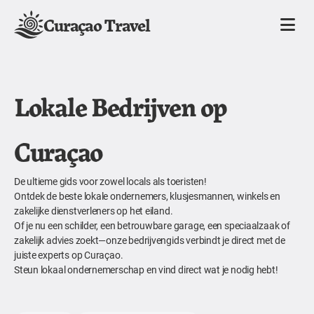
Curaçao Travel
Lokale Bedrijven op
Curaçao
De ultieme gids voor zowel locals als toeristen!
Ontdek de beste lokale ondernemers, klusjesmannen, winkels en
zakelijke dienstverleners op het eiland.
Of je nu een schilder, een betrouwbare garage, een speciaalzaak of
zakelijk advies zoekt—onze bedrijvengids verbindt je direct met de
juiste experts op Curaçao.
Steun lokaal ondernemerschap en vind direct wat je nodig hebt!