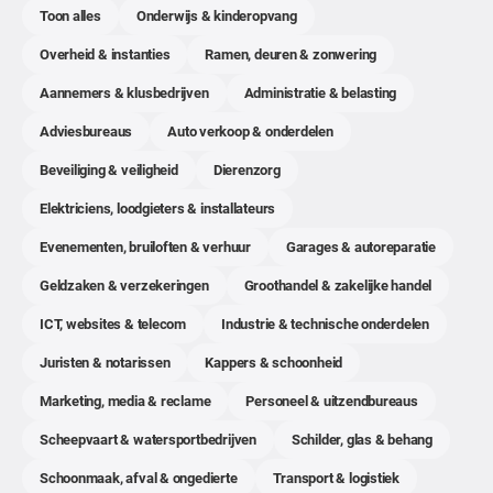
Toon alles
Onderwijs & kinderopvang
Overheid & instanties
Ramen, deuren & zonwering
Aannemers & klusbedrijven
Administratie & belasting
Adviesbureaus
Auto verkoop & onderdelen
Beveiliging & veiligheid
Dierenzorg
Elektriciens, loodgieters & installateurs
Evenementen, bruiloften & verhuur
Garages & autoreparatie
Geldzaken & verzekeringen
Groothandel & zakelijke handel
ICT, websites & telecom
Industrie & technische onderdelen
Juristen & notarissen
Kappers & schoonheid
Marketing, media & reclame
Personeel & uitzendbureaus
Scheepvaart & watersportbedrijven
Schilder, glas & behang
Schoonmaak, afval & ongedierte
Transport & logistiek