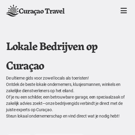
Curaçao Travel
Lokale Bedrijven op
Curaçao
De ultieme gids voor zowel locals als toeristen!
Ontdek de beste lokale ondernemers, klusjesmannen, winkels en
zakelijke dienstverleners op het eiland.
Of je nu een schilder, een betrouwbare garage, een speciaalzaak of
zakelijk advies zoekt—onze bedrijvengids verbindt je direct met de
juiste experts op Curaçao.
Steun lokaal ondernemerschap en vind direct wat je nodig hebt!