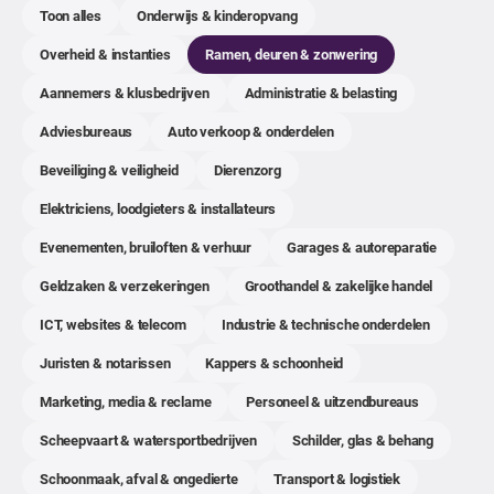
Toon alles
Onderwijs & kinderopvang
Overheid & instanties
Ramen, deuren & zonwering
Aannemers & klusbedrijven
Administratie & belasting
Adviesbureaus
Auto verkoop & onderdelen
Beveiliging & veiligheid
Dierenzorg
Elektriciens, loodgieters & installateurs
Evenementen, bruiloften & verhuur
Garages & autoreparatie
Geldzaken & verzekeringen
Groothandel & zakelijke handel
ICT, websites & telecom
Industrie & technische onderdelen
Juristen & notarissen
Kappers & schoonheid
Marketing, media & reclame
Personeel & uitzendbureaus
Scheepvaart & watersportbedrijven
Schilder, glas & behang
Schoonmaak, afval & ongedierte
Transport & logistiek