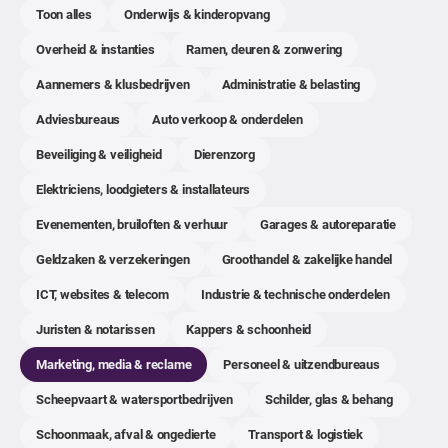
Toon alles
Onderwijs & kinderopvang
Overheid & instanties
Ramen, deuren & zonwering
Aannemers & klusbedrijven
Administratie & belasting
Adviesbureaus
Auto verkoop & onderdelen
Beveiliging & veiligheid
Dierenzorg
Elektriciens, loodgieters & installateurs
Evenementen, bruiloften & verhuur
Garages & autoreparatie
Geldzaken & verzekeringen
Groothandel & zakelijke handel
ICT, websites & telecom
Industrie & technische onderdelen
Juristen & notarissen
Kappers & schoonheid
Marketing, media & reclame
Personeel & uitzendbureaus
Scheepvaart & watersportbedrijven
Schilder, glas & behang
Schoonmaak, afval & ongedierte
Transport & logistiek