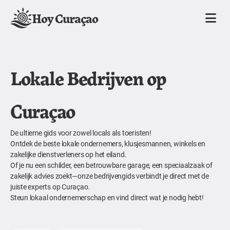
Hoy Curaçao
Lokale Bedrijven op
Curaçao
De ultieme gids voor zowel locals als toeristen!
Ontdek de beste lokale ondernemers, klusjesmannen, winkels en
zakelijke dienstverleners op het eiland.
Of je nu een schilder, een betrouwbare garage, een speciaalzaak of
zakelijk advies zoekt—onze bedrijvengids verbindt je direct met de
juiste experts op Curaçao.
Steun lokaal ondernemerschap en vind direct wat je nodig hebt!