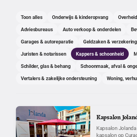
Toon alles
Onderwijs & kinderopvang
Overheid
Adviesbureaus
Auto verkoop & onderdelen
Bev
Garages & autoreparatie
Geldzaken & verzekerin
Juristen & notarissen
Kappers & schoonheid
M
Schilder, glas & behang
Schoonmaak, afval & onge
Vertalers & zakelijke ondersteuning
Woning, verh
Kapsalon Jolan
Kapsalon Jolanda 
kapsalon op Cura