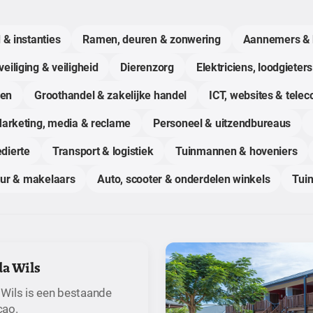
 & instanties
Ramen, deuren & zonwering
Aannemers & 
eiliging & veiligheid
Dierenzorg
Elektriciens, loodgieters
gen
Groothandel & zakelijke handel
ICT, websites & tele
arketing, media & reclame
Personeel & uitzendbureaus
dierte
Transport & logistiek
Tuinmannen & hoveniers
uur & makelaars
Auto, scooter & onderdelen winkels
Tuin
da Wils
Wils is een bestaande
çao.