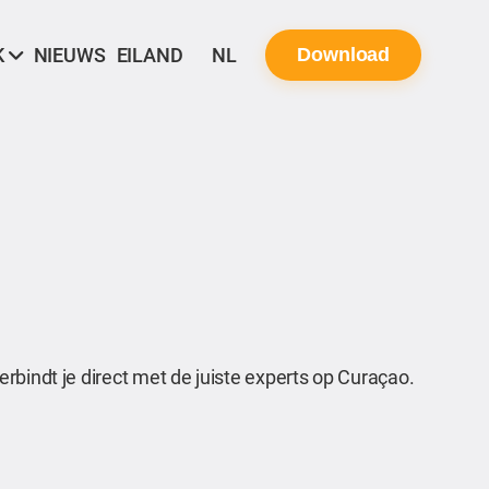
K
NIEUWS
EILAND
NL
Download
rbindt je direct met de juiste experts op Curaçao.