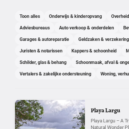
Toon alles
Onderwijs & kinderopvang
Overheid
Adviesbureaus
Auto verkoop & onderdelen
Bev
Garages & autoreparatie
Geldzaken & verzekerin
Juristen & notarissen
Kappers & schoonheid
M
Schilder, glas & behang
Schoonmaak, afval & onge
Vertalers & zakelijke ondersteuning
Woning, verh
Playa Largu
Playa Largu – A Tr
Natural Wonder Pla