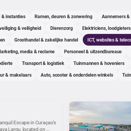
 & instanties
Ramen, deuren & zonwering
Aannemers & 
eiliging & veiligheid
Dierenzorg
Elektriciens, loodgieters
gen
Groothandel & zakelijke handel
ICT, websites & tele
arketing, media & reclame
Personeel & uitzendbureaus
dierte
Transport & logistiek
Tuinmannen & hoveniers
uur & makelaars
Auto, scooter & onderdelen winkels
Tuin
anquil Escape in Curaçao’s
ya Largu, located on ...