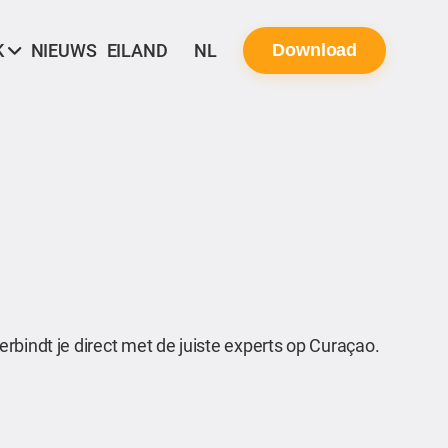
K
NIEUWS
EILAND
NL
Download
rbindt je direct met de juiste experts op Curaçao.