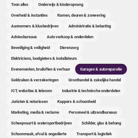
Toon alles
Onderwijs & kinderopvang
Overheid & instanties
Ramen, deuren & zonwering
Aannemers & klusbedrijven
Administratie & belasting
Adviesbureaus
Auto verkoop & onderdelen
Beveiliging & veiligheid
Dierenzorg
Elektriciens, loodgieters & installateurs
Evenementen, bruiloften & verhuur
Garages & autoreparatie
Geldzaken & verzekeringen
Groothandel & zakelijke handel
ICT, websites & telecom
Industrie & technische onderdelen
Juristen & notarissen
Kappers & schoonheid
Marketing, media & reclame
Personeel & uitzendbureaus
Scheepvaart & watersportbedrijven
Schilder, glas & behang
Schoonmaak, afval & ongedierte
Transport & logistiek