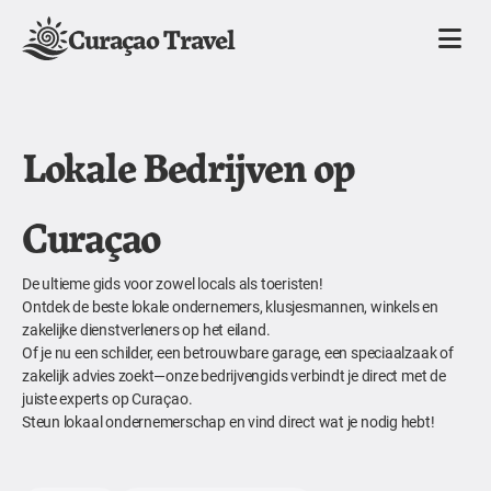
Curaçao Travel
Lokale Bedrijven op
Curaçao
De ultieme gids voor zowel locals als toeristen!
Ontdek de beste lokale ondernemers, klusjesmannen, winkels en
zakelijke dienstverleners op het eiland.
Of je nu een schilder, een betrouwbare garage, een speciaalzaak of
zakelijk advies zoekt—onze bedrijvengids verbindt je direct met de
juiste experts op Curaçao.
Steun lokaal ondernemerschap en vind direct wat je nodig hebt!