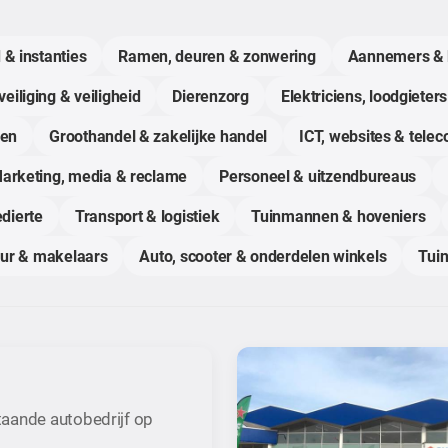
 & instanties
Ramen, deuren & zonwering
Aannemers & 
eiliging & veiligheid
Dierenzorg
Elektriciens, loodgieters
gen
Groothandel & zakelijke handel
ICT, websites & tele
arketing, media & reclame
Personeel & uitzendbureaus
dierte
Transport & logistiek
Tuinmannen & hoveniers
uur & makelaars
Auto, scooter & onderdelen winkels
Tuin
aande autobedrijf op