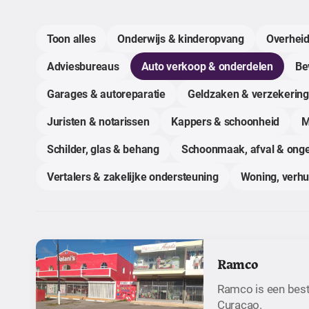
Toon alles
Onderwijs & kinderopvang
Overheid
Adviesbureaus
Auto verkoop & onderdelen
Bev
Garages & autoreparatie
Geldzaken & verzekerin
Juristen & notarissen
Kappers & schoonheid
M
Schilder, glas & behang
Schoonmaak, afval & onge
Vertalers & zakelijke ondersteuning
Woning, verh
Ramco
Ramco is een best
Curaçao.