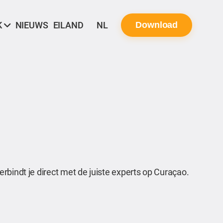
K
NIEUWS
EILAND
NL
Download
rbindt je direct met de juiste experts op Curaçao.