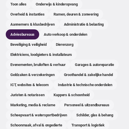
Toon alles
Onderwijs & kinderopvang
Overheid & instanties
Ramen, deuren & zonwering
Aannemers & klusbedrijven
Administratie & belasting
Adviesbureaus
Auto verkoop & onderdelen
Beveiliging & veiligheid
Dierenzorg
Elektriciens, loodgieters & installateurs
Evenementen, bruiloften & verhuur
Garages & autoreparatie
Geldzaken & verzekeringen
Groothandel & zakelijke handel
ICT, websites & telecom
Industrie & technische onderdelen
Juristen & notarissen
Kappers & schoonheid
Marketing, media & reclame
Personeel & uitzendbureaus
Scheepvaart & watersportbedrijven
Schilder, glas & behang
Schoonmaak, afval & ongedierte
Transport & logistiek