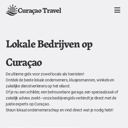
Curaçao Travel
Lokale Bedrijven op
Curaçao
De ultieme gids voor zowel locals als toeristen!
Ontdek de beste lokale ondernemers, klusjesmannen, winkels en
zakelijke dienstverleners op het eiland.
Of je nu een schilder, een betrouwbare garage, een speciaalzaak of
zakelijk advies zoekt—onze bedrijvengids verbindt je direct met de
juiste experts op Curaçao.
Steun lokaal ondernemerschap en vind direct wat je nodig hebt!