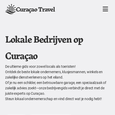
Curaçao Travel
Lokale Bedrijven op
Curaçao
De ultieme gids voor zowel locals als toeristen!
Ontdek de beste lokale ondernemers, klusjesmannen, winkels en
zakelijke dienstverleners op het eiland.
Of je nu een schilder, een betrouwbare garage, een speciaalzaak of
zakelijk advies zoekt—onze bedrijvengids verbindt je direct met de
juiste experts op Curaçao.
Steun lokaal ondernemerschap en vind direct wat je nodig hebt!