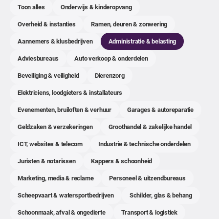
Toon alles
Onderwijs & kinderopvang
Overheid & instanties
Ramen, deuren & zonwering
Aannemers & klusbedrijven
Administratie & belasting
Adviesbureaus
Auto verkoop & onderdelen
Beveiliging & veiligheid
Dierenzorg
Elektriciens, loodgieters & installateurs
Evenementen, bruiloften & verhuur
Garages & autoreparatie
Geldzaken & verzekeringen
Groothandel & zakelijke handel
ICT, websites & telecom
Industrie & technische onderdelen
Juristen & notarissen
Kappers & schoonheid
Marketing, media & reclame
Personeel & uitzendbureaus
Scheepvaart & watersportbedrijven
Schilder, glas & behang
Schoonmaak, afval & ongedierte
Transport & logistiek