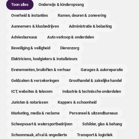
Toon alles
Onderwijs & kinderopvang
Overheid & instanties
Ramen, deuren & zonwering
Aannemers & klusbedrijven
Administratie & belasting
Adviesbureaus
Auto verkoop & onderdelen
Beveiliging & veiligheid
Dierenzorg
Elektriciens, loodgieters & installateurs
Evenementen, bruiloften & verhuur
Garages & autoreparatie
Geldzaken & verzekeringen
Groothandel & zakelijke handel
ICT, websites & telecom
Industrie & technische onderdelen
Juristen & notarissen
Kappers & schoonheid
Marketing, media & reclame
Personeel & uitzendbureaus
Scheepvaart & watersportbedrijven
Schilder, glas & behang
Schoonmaak, afval & ongedierte
Transport & logistiek